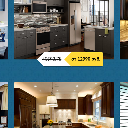
40593.75
от 12990 руб.