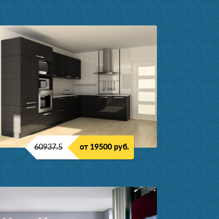
60937.5
от 19500 руб.