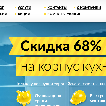
ОГ
УСЛУГИ
КОНТАКТЫ
О КОМПАНИИ
НСИИ
АКЦИИ
КОМПЛЕКТУЮЩИЕ
Скидка 68%
на корпус кух
Только у нас кухни европейского качества
по
Лучшая цена
Быстры
среди
монтаж