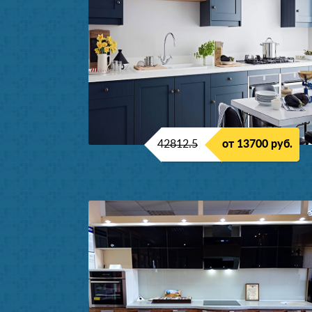
42812.5
от 13700 руб.