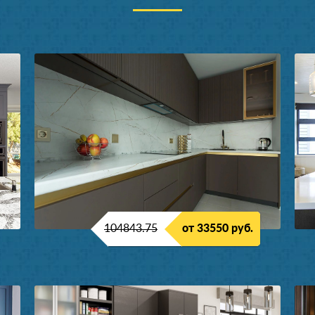
104843.75
от 33550 руб.