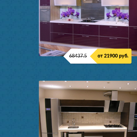
68437.5
от 21900 руб.