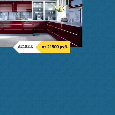
67187.5
от 21500 руб.