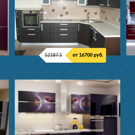
52187.5
от 16700 руб.